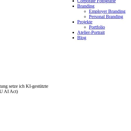
Corporate Fotografie
Branding
Employer Branding
Personal Branding
Projekte
Portfolio
Atelier-Portrait
Blog
tung setze ich KI-gestützte
EU AI Act)