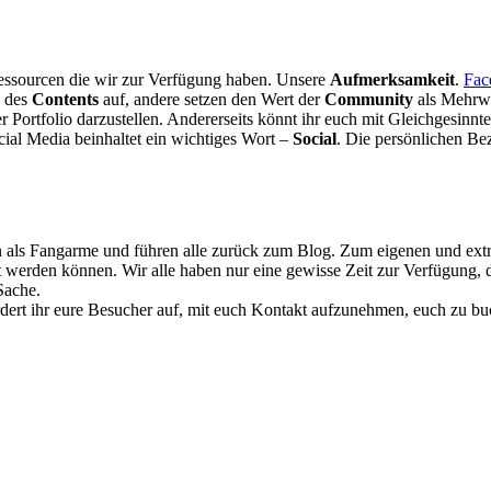
Ressourcen die wir zur Verfügung haben. Unsere
Aufmerksamkeit
.
Fac
e des
Contents
auf, andere setzen den Wert der
Community
als Mehrwe
uer Portfolio darzustellen. Andererseits könnt ihr euch mit Gleichgesinn
cial Media beinhaltet ein wichtiges Wort –
Social
. Die persönlichen Be
n als Fangarme und führen alle zurück zum Blog. Zum eigenen und extra 
ert werden können. Wir alle haben nur eine gewisse Zeit zur Verfügung, 
Sache.
fordert ihr eure Besucher auf, mit euch Kontakt aufzunehmen, euch zu bu