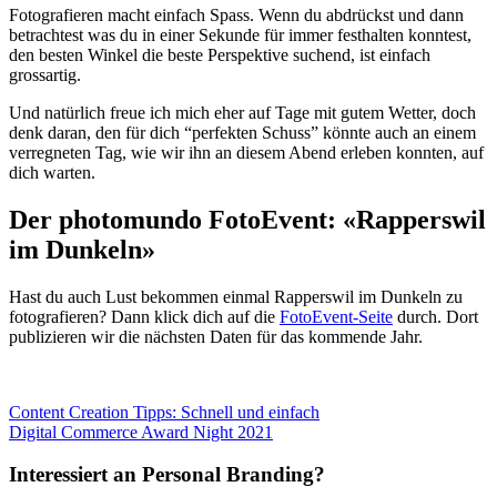
Fotografieren macht einfach Spass. Wenn du abdrückst und dann
betrachtest was du in einer Sekunde für immer festhalten konntest,
den besten Winkel die beste Perspektive suchend, ist einfach
grossartig.
Und natürlich freue ich mich eher auf Tage mit gutem Wetter, doch
denk daran, den für dich “perfekten Schuss” könnte auch an einem
verregneten Tag, wie wir ihn an diesem Abend erleben konnten, auf
dich warten.
Der photomundo FotoEvent: «Rapperswil
im Dunkeln»
Hast du auch Lust bekommen einmal Rapperswil im Dunkeln zu
fotografieren? Dann klick dich auf die
FotoEvent-Seite
durch. Dort
publizieren wir die nächsten Daten für das kommende Jahr.
Beitragsnavigation
Content Creation Tipps: Schnell und einfach
Digital Commerce Award Night 2021
Interessiert an Personal Branding?