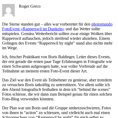
Roger Greco
Die Sterne standen gut – alles war vorbereitet für den
photomundo
FotoEvent «Rapperswil im Dunkeln»
und das Wetter sollte
mitspielen. Gemäss Wetterbericht sollten zwar einige Wolken über
Rapperswil auftauchen, jedoch streifend wieder abziehen. Einem
Gelingen des Events “Rapperswil by night” stand also nichts mehr
im Wege.
Ich, frischer Praktikant von Boris Baldinger, Leiter dieses Events,
der erst gerade die ersten paar Tage Erfahrungen in Fotografie wie
einen Schwamm aufgesogen hatte, war voller Vorfreude auf die
Teilnahme an meinem ersten Foto-Event dieser Art.
Das Ziel war den Event als Teilnehmer zu geniesse, aber trotzdem
zu versuchen Boris tatkräftig zu unterstützen. Vor allem sollte ich
den Abend fotografisch festhalten in dem ich “behind the scenes”
Fotos schiesse, die wir dann zum Beispiel genau für einen solchen
Foto-Blog verwenden könnten.
Der Plan war um Boris und die Gruppe umherzuschwirren, Fotos
von ihnen in “action” zu schiessen, und vielleicht auch mal einen
Schnappschuss von “Rapperswil by night” für mich selbst zu