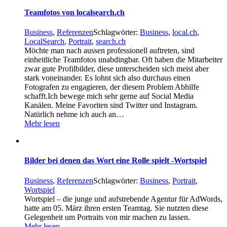
Teamfotos von localsearch.ch
Business
,
Referenzen
Schlagwörter:
Business
,
local.ch
,
LocalSearch
,
Portrait
,
search.ch
Möchte man nach aussen professionell auftreten, sind
einheitliche Teamfotos unabdingbar. Oft haben die Mitarbeiter
zwar gute Profilbilder, diese unterscheiden sich meist aber
stark voneinander. Es lohnt sich also durchaus einen
Fotografen zu engagieren, der diesem Problem Abhilfe
schafft.Ich bewege mich sehr gerne auf Social Media
Kanälen. Meine Favoriten sind Twitter und Instagram.
Natürlich nehme ich auch an…
Mehr lesen
Bilder bei denen das Wort eine Rolle spielt -Wortspiel
Business
,
Referenzen
Schlagwörter:
Business
,
Portrait
,
Wortspiel
Wortspiel – die junge und aufstrebende Agentur für AdWords,
hatte am 05. März ihren ersten Teamtag. Sie nutzten diese
Gelegenheit um Portraits von mir machen zu lassen.
Mehr lesen