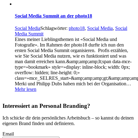
Social Media Summit an der photo18
Social Media
Schlagwörter:
photo18
,
Social Media
,
Social
Media Summit
Eines meiner Lieblingsthemen ist «Social Media und
Fotografie». Im Rahmen der photo18 durfte ich nun den
ersten Social Media Summit organisieren. Profis erzählen,
wie Sie Social Media nutzen, wie es funktioniert und was
man damit erreichen kann.&amp;amp;amp;lt;span data-mce-
type=»bookmark» style=»display: inline-block; width: 0px;
overflow: hidden; line-height: 0;»
class=»mce_SELRES_start»&amp;amp;amp;gt; &amp;amp;amp;
Merki und Philipp Dubs haben mich bei der Organisation…
Mehr lesen
Interessiert an Personal Branding?
Ich schicke dir dein persönliches Arbeitsbuch – so kannst du deinen
eigenen Brand finden und definieren.
Email