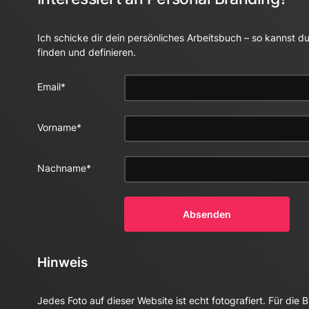
Ich schicke dir dein persönliches Arbeitsbuch – so kannst 
finden und definieren.
Phone
Email
*
Vorname
*
Dieses Feld
dient zur
Validierung
Nachname
*
und sollte
nicht
verändert
Absenden
werden.
Hinweis
Jedes Foto auf dieser Website ist echt fotografiert. Für die 