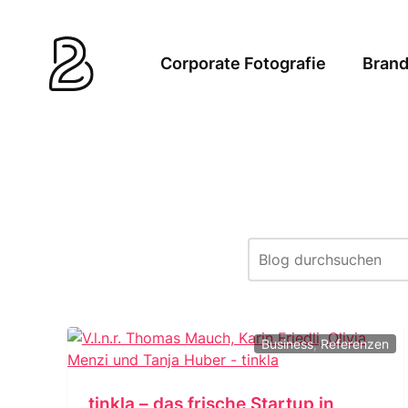
Zum
Inhalt
springen
Corporate Fotografie
Brand
Business
,
Referenzen
tinkla – das frische Startup in