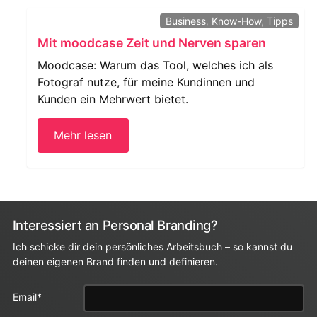
Business
,
Know-How
,
Tipps
Mit moodcase Zeit und Nerven sparen
Moodcase: Warum das Tool, welches ich als
Fotograf nutze, für meine Kundinnen und
Kunden ein Mehrwert bietet.
Mehr lesen
Interessiert an Personal Branding?
Ich schicke dir dein persönliches Arbeitsbuch – so kannst du
deinen eigenen Brand finden und definieren.
Instagram
Email
*