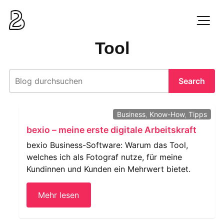
Zum
Inhalt
Men
springen
Tool
Search
Business
,
Know-How
,
Tipps
bexio – meine erste digitale Arbeitskraft
bexio Business-Software: Warum das Tool,
welches ich als Fotograf nutze, für meine
Kundinnen und Kunden ein Mehrwert bietet.
Mehr lesen