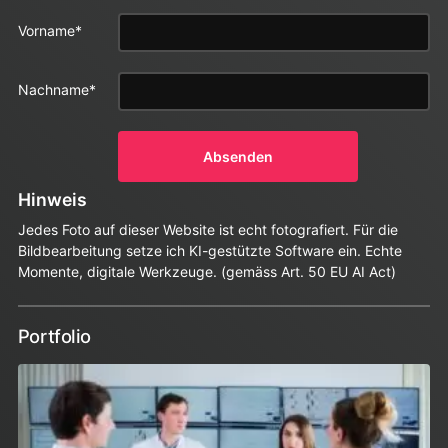
Vorname
*
Dieses Feld
dient zur
Validierung
Nachname
*
und sollte
nicht
verändert
Absenden
werden.
Hinweis
Jedes Foto auf dieser Website ist echt fotografiert. Für die
Bildbearbeitung setze ich KI-gestützte Software ein. Echte
Momente, digitale Werkzeuge. (gemäss Art. 50 EU AI Act)
Portfolio