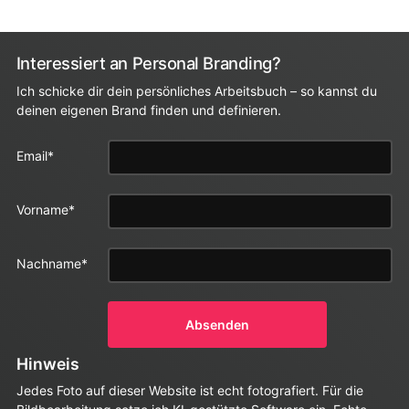
Interessiert an Personal Branding?
Ich schicke dir dein persönliches Arbeitsbuch – so kannst du
deinen eigenen Brand finden und definieren.
X/Twitter
Email
*
Vorname
*
Dieses Feld
dient zur
Validierung
Nachname
*
und sollte
nicht
verändert
Absenden
werden.
Hinweis
Jedes Foto auf dieser Website ist echt fotografiert. Für die