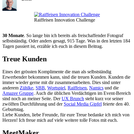
Raiffeisen Innovation Challenge
30 Monate
. So lange bin ich bereits als freischaffender Fotograf
selbstständig. Oder anders gesagt, 915 Tage. Was in den letzten 184
Tagen passiert ist, erzähle ich euch in diesem Beitrag.
Treue Kunden
Eines der grössten Komplimente die man als selbstständig
Erwerbender bekommen kann, sind die treuen Kunden. Kunden die
immer wieder gerne mit dir zusammenarbeiten. Dies sind unter
anderem
Zühlke
,
SBB
,
Wortspiel
,
Raiffeisen
,
Namics
und die
Amazee Gruppe
. Auch die üblichen Verdächtigen im Event-Bereich
sind noch an meiner Seite. Der
UX Brunch
steht kurz vor seiner
zwölften Durchführung und der
Social Media Gipfel
feierte den 40.
Geburtstag.
Liebe Kunden, liebe Freunde, für eure Treue bedanke ich mich von
Herzen! Ich freue mich auf viele weitere tolle Fotos mit euch.
MeetMaker